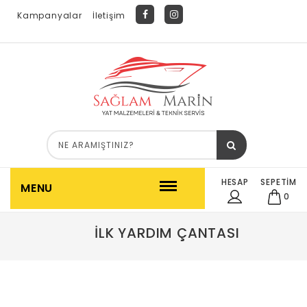
Kampanyalar
İletişim
HESAP
SEPETİM
MENU
0
İLK YARDIM ÇANTASI